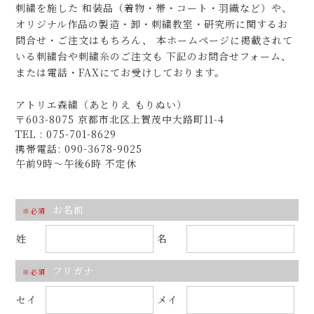
刺繍を施した 和装品（着物・帯・コート・羽織など）や、
オリジナル作品の製造・卸・刺繍教室・研究所に関するお
問合せ・ご注文はもちろん、
本ホームページに掲載されて
いる刺繍台や刺繍糸のご注文も
下記のお問合せフォーム、
または電話・FAXにてお受けしております。
アトリエ森繍（あとりえ もりぬい）
〒603-8075 京都市北区上賀茂中大路町11-4
TEL : 075-701-8629
携帯電話: 090-3678-9025
午前9時～午後6時 不定休
お名前
※必須
姓
名
フリガナ
※必須
セイ
メイ