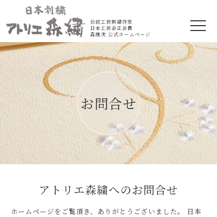
伝統工芸刺繍作家
togg
日本工芸会正会員
navi
森康次 公式ホームページ
お問合せ
アトリエ森繍へのお問合せ
ホームページをご覧頂き、ありがとうございました。
日本